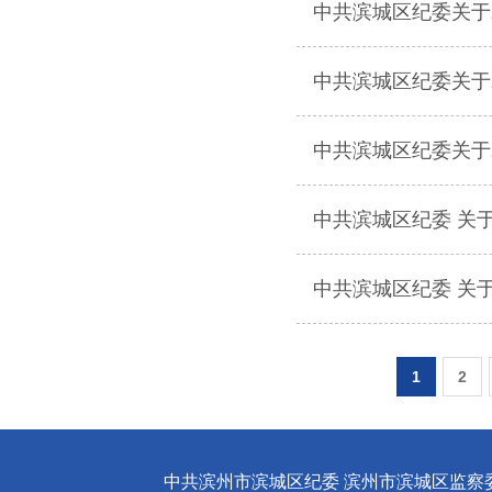
中共滨城区纪委关于
中共滨城区纪委关于
中共滨城区纪委关于
中共滨城区纪委 关
中共滨城区纪委 关
1
2
中共滨州市滨城区纪委 滨州市滨城区监察