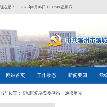
现在是：
2026年8月06日 19:13:50 星期四
网站首页
工作动态
新闻要闻
党
当前位置：
滨城区纪委监委网站
> 通报曝光